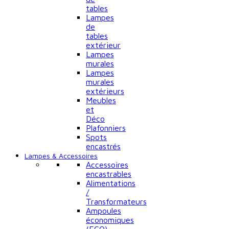
tables
Lampes
de
tables
extérieur
Lampes
murales
Lampes
murales
extérieurs
Meubles
et
Déco
Plafonniers
Spots
encastrés
Lampes & Accessoires
Accessoires
encastrables
Alimentations
/
Transformateurs
Ampoules
économiques