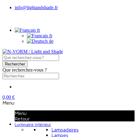
info@lightandshade.fr
fr
fr
de
Rechercher
Que recherchez-vous ?
0,00 €
Menu
Menu
Retour
Luminaire intérieur
Lampadaires
Lampes