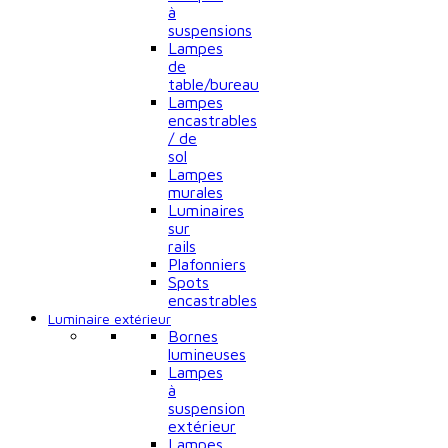
à
suspensions
Lampes
de
table/bureau
Lampes
encastrables
/ de
sol
Lampes
murales
Luminaires
sur
rails
Plafonniers
Spots
encastrables
Luminaire extérieur
Bornes
lumineuses
Lampes
à
suspension
extérieur
Lampes