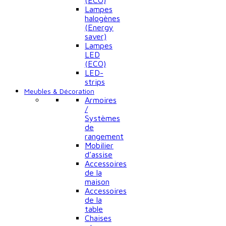
(ECO)
Lampes
halogènes
(Energy
saver)
Lampes
LED
(ECO)
LED-
strips
Meubles & Décoration
Armoires
/
Systèmes
de
rangement
Mobilier
d’assise
Accessoires
de la
maison
Accessoires
de la
table
Chaises