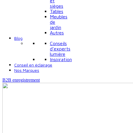
et
sièges
Tables
Meubles
de
jardin
Autres
Blog
Conseils
d’experts
lumière
Inspiration
Conseil en éclairage
Nos Marques
B2B enregistrement