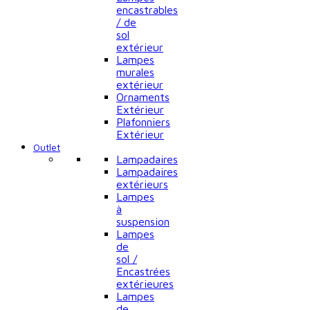
encastrables
/ de
sol
extérieur
Lampes
murales
extérieur
Ornaments
Extérieur
Plafonniers
Extérieur
Outlet
Lampadaires
Lampadaires
extérieurs
Lampes
à
suspension
Lampes
de
sol /
Encastrées
extérieures
Lampes
de