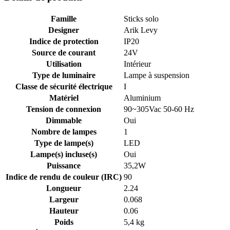
Famille
Sticks solo
Designer
Arik Levy
Indice de protection
IP20
Source de courant
24V
Utilisation
Intérieur
Type de luminaire
Lampe à suspension
Classe de sécurité électrique
I
Matériel
Aluminium
Tension de connexion
90~305Vac 50-60 Hz
Dimmable
Oui
Nombre de lampes
1
Type de lampe(s)
LED
Lampe(s) incluse(s)
Oui
Puissance
35,2W
Indice de rendu de couleur (IRC)
90
Longueur
2.24
Largeur
0.068
Hauteur
0.06
Poids
5,4 kg