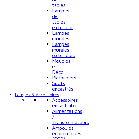
tables
Lampes
de
tables
extérieur
Lampes
murales
Lampes
murales
extérieurs
Meubles
et
Déco
Plafonniers
Spots
encastrés
Lampes & Accessoires
Accessoires
encastrables
Alimentations
/
Transformateurs
Ampoules
économiques