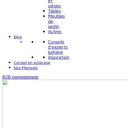
et
sièges
Tables
Meubles
de
jardin
Autres
Blog
Conseils
d’experts
lumière
Inspiration
Conseil en éclairage
Nos Marques
B2B enregistrement