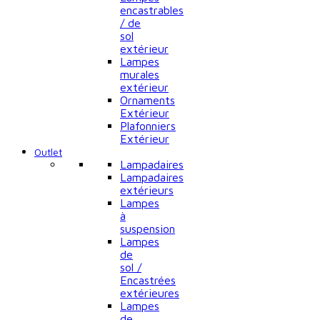
encastrables
/ de
sol
extérieur
Lampes
murales
extérieur
Ornaments
Extérieur
Plafonniers
Extérieur
Outlet
Lampadaires
Lampadaires
extérieurs
Lampes
à
suspension
Lampes
de
sol /
Encastrées
extérieures
Lampes
de