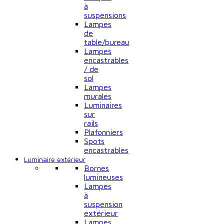
à
suspensions
Lampes
de
table/bureau
Lampes
encastrables
/ de
sol
Lampes
murales
Luminaires
sur
rails
Plafonniers
Spots
encastrables
Luminaire extérieur
Bornes
lumineuses
Lampes
à
suspension
extérieur
Lampes