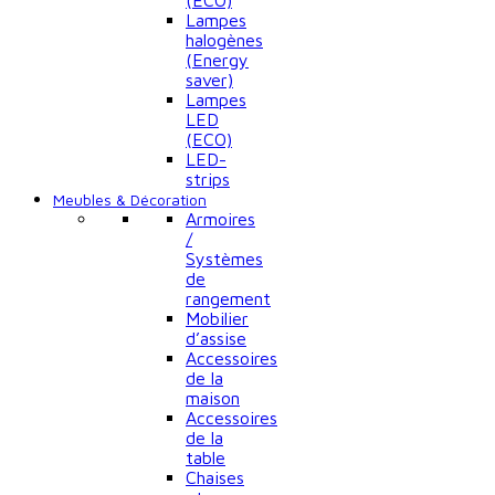
(ECO)
Lampes
halogènes
(Energy
saver)
Lampes
LED
(ECO)
LED-
strips
Meubles & Décoration
Armoires
/
Systèmes
de
rangement
Mobilier
d’assise
Accessoires
de la
maison
Accessoires
de la
table
Chaises