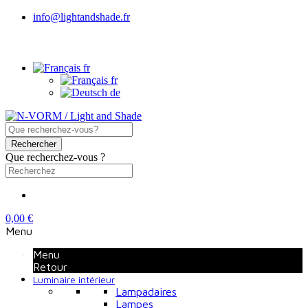
info@lightandshade.fr
fr
fr
de
Rechercher
Que recherchez-vous ?
0,00 €
Menu
Menu
Retour
Luminaire intérieur
Lampadaires
Lampes